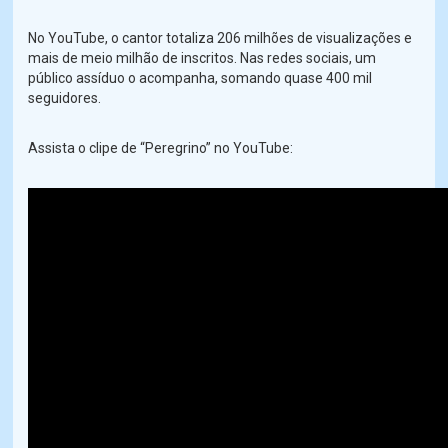
No YouTube, o cantor totaliza 206 milhões de visualizações e
mais de meio milhão de inscritos. Nas redes sociais, um
público assíduo o acompanha, somando quase 400 mil
seguidores.
Assista o clipe de “Peregrino” no YouTube: