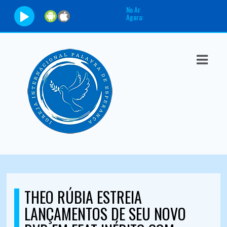
No Ar
Agora:
ASTS
IAS
IA
DOS
RAMAÇÃO
TOS
E
THEO RÚBIA ESTREIA
E
LANÇAMENTOS DE SEU NOVO
ATO