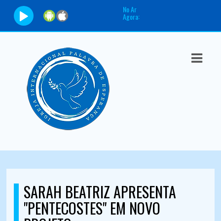
No Ar
Agora:
ASTS
IAS
IA
DOS
RAMAÇÃO
TOS
E
SARAH BEATRIZ APRESENTA
E
"PENTECOSTES" EM NOVO
ATO