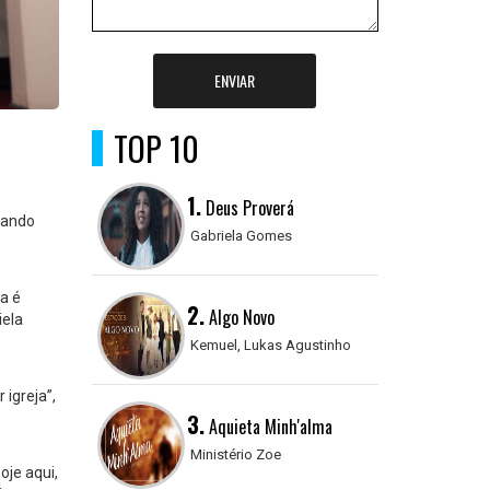
ENVIAR
TOP 10
1.
Deus Proverá
zando
Gabriela Gomes
a é
2.
Algo Novo
iela
Kemuel, Lukas Agustinho
igreja”,
3.
Aquieta Minh'alma
Ministério Zoe
je aqui,