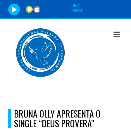
No Ar
Agora:
ASTS
IAS
IA
DOS
RAMAÇÃO
TOS
E
BRUNA OLLY APRESENTA O
E
SINGLE “DEUS PROVERÁ”
ATO