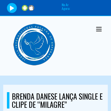
No Ar
Agora:
ASTS
IAS
IA
DOS
RAMAÇÃO
TOS
E
BRENDA DANESE LANÇA SINGLE E
E
CLIPE DE “MILAGRE”
ATO