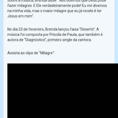
Sobre a música, Brenda disse: "Nós ouvimos que Deus pode
fazer milagres. E Ele verdadeiramente pode! Eu vivi diversos
na minha vida, mas o maior milagre que eu já recebi é ter
Jesus em mim".
No dia 23 de fevereiro, Brenda lançou faixa “Deserto”. A
música foi composta por Priscila de Paula, que também é
autora de “Diagnóstico”, primeiro single da cantora.
Assista ao clipe de “Milagre”: