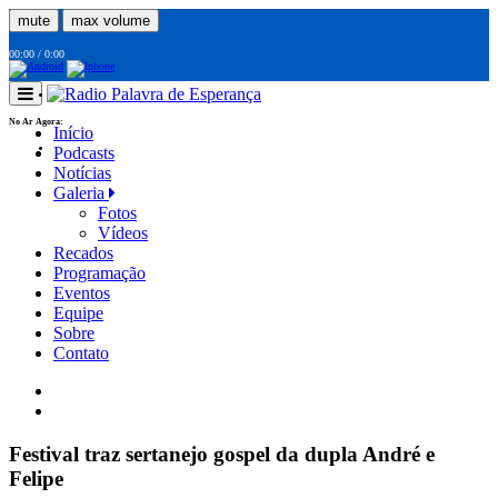
mute
max volume
00:00
/
0:00
No Ar Agora:
Início
Podcasts
Notícias
Galeria
Fotos
Vídeos
Recados
Programação
Eventos
Equipe
Sobre
Contato
Festival traz sertanejo gospel da dupla André e
Felipe